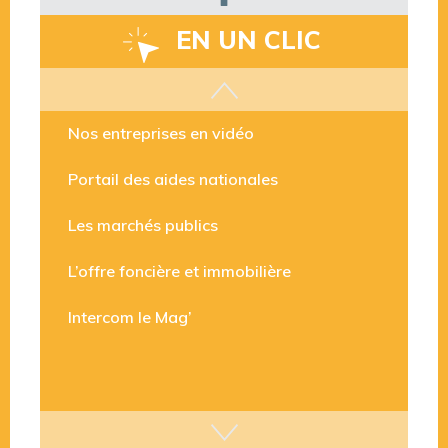
EN UN CLIC
Les aides disponibles
Nos entreprises en vidéo
Portail des aides nationales
Les marchés publics
L’offre foncière et immobilière
Intercom le Mag’