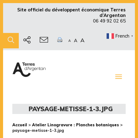
Site officiel du développent économique Terres
d’Argentan
06 49 92 02 65
French
▼
A
A
A
Toggle
navigati
PAYSAGE-METISSE-1-3.JPG
Accueil
>
Atelier Linogravure : Planches botaniques
>
paysage-metisse-1-3.jpg