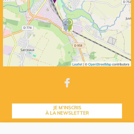
Leaflet
| ©
OpenStreetMap
contributors
JE M’INSCRIS
À LA NEWSLETTER