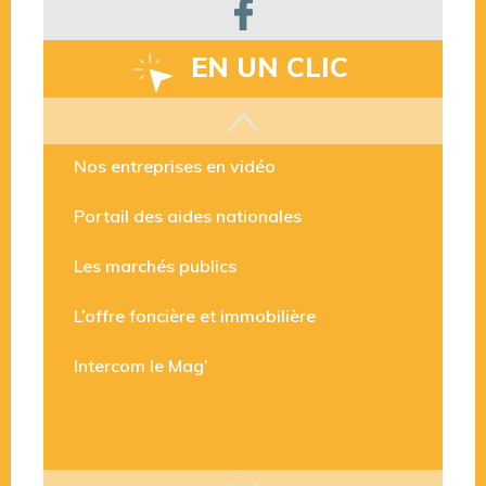
EN UN CLIC
Les aides disponibles
Nos entreprises en vidéo
Portail des aides nationales
Les marchés publics
L’offre foncière et immobilière
Intercom le Mag’