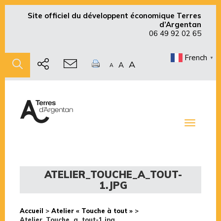
Site officiel du développent économique Terres
d’Argentan
06 49 92 02 65
French
▼
A
A
A
Toggle
navigati
ATELIER_TOUCHE_A_TOUT-
1.JPG
Accueil
>
Atelier « Touche à tout »
>
Atelier_Touche_a_tout-1.jpg