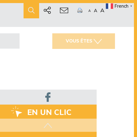
French
▼
A
A
A
VOUS ÊTES
EN UN CLIC