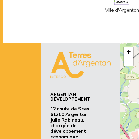
Musée Fernand
Ville d'Argentan
Léger - André Mare
+
−
ARGENTAN
DÉVELOPPEMENT
12 route de Sées
61200 Argentan
Julie Rabineau,
chargée de
développement
économique