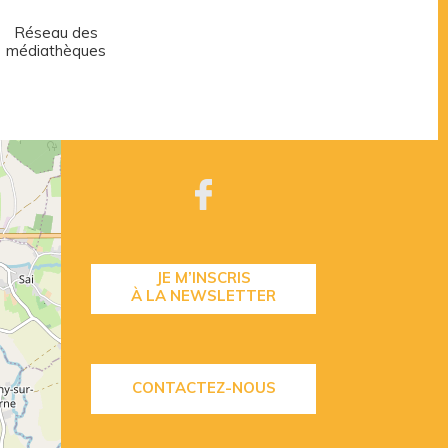
Réseau des
Centre aquatique
médiathèques
JE M’INSCRIS
À LA NEWSLETTER
CONTACTEZ-NOUS