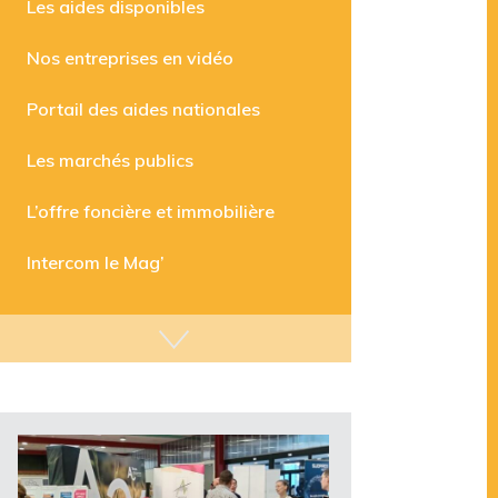
Les aides disponibles
Nos entreprises en vidéo
Portail des aides nationales
Les marchés publics
L’offre foncière et immobilière
Intercom le Mag’