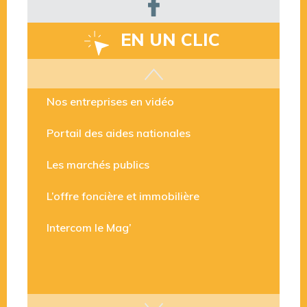
EN UN CLIC
Les aides disponibles
Nos entreprises en vidéo
Portail des aides nationales
Les marchés publics
L’offre foncière et immobilière
Intercom le Mag’