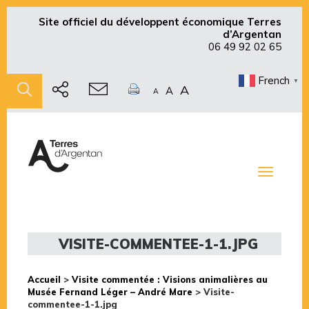
Site officiel du développent économique Terres
d’Argentan
06 49 92 02 65
French
▼
A
A
A
Toggle
navigati
VISITE-COMMENTEE-1-1.JPG
Accueil
>
Visite commentée : Visions animalières au
Musée Fernand Léger – André Mare
>
Visite-
commentee-1-1.jpg