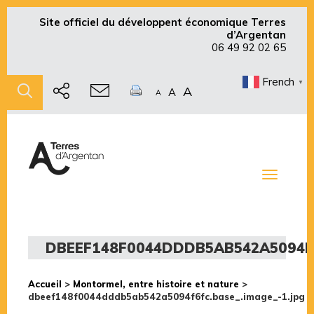
Site officiel du développent économique Terres
d’Argentan
06 49 92 02 65
French
▼
A
A
A
Toggle
navigati
DBEEF148F0044DDDB5AB542A5094F6
Accueil
>
Montormel, entre histoire et nature
>
dbeef148f0044dddb5ab542a5094f6fc.base_.image_-1.jpg