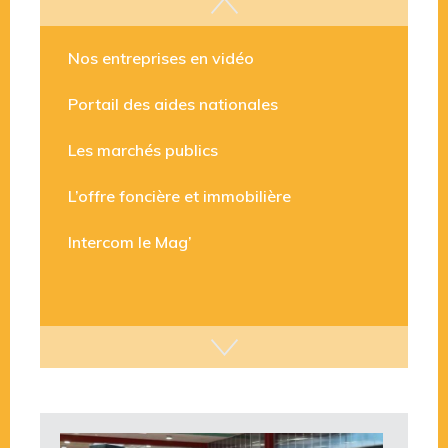
Les aides disponibles
Nos entreprises en vidéo
Portail des aides nationales
Les marchés publics
L’offre foncière et immobilière
Intercom le Mag’