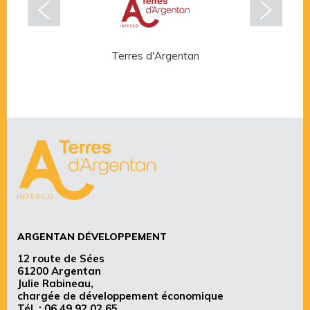
Terres d'Argentan
Rése
ARGENTAN DÉVELOPPEMENT
12 route de Sées
61200 Argentan
Julie Rabineau,
chargée de développement économique
Tél. :
06 49 92 02 65