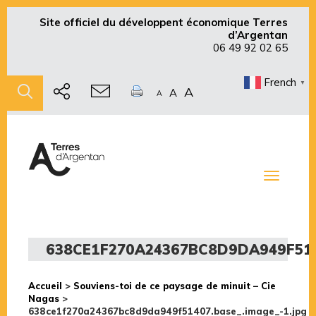
Site officiel du développent économique Terres
d’Argentan
06 49 92 02 65
French
▼
A
A
A
Toggle
navigati
638CE1F270A24367BC8D9DA949F5140
Accueil
>
Souviens-toi de ce paysage de minuit – Cie
Nagas
>
638ce1f270a24367bc8d9da949f51407.base_.image_-1.jpg