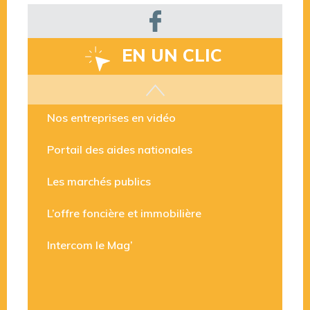
EN UN CLIC
Les aides disponibles
Nos entreprises en vidéo
Portail des aides nationales
Les marchés publics
L’offre foncière et immobilière
Intercom le Mag’