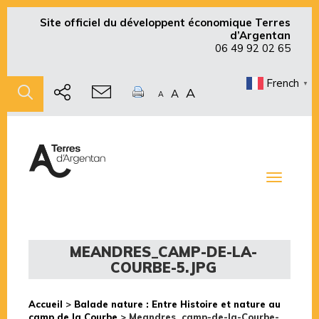
Site officiel du développent économique Terres
d’Argentan
06 49 92 02 65
French
▼
A
A
A
Toggle
navigati
MEANDRES_CAMP-DE-LA-
COURBE-5.JPG
Accueil
>
Balade nature : Entre Histoire et nature au
camp de la Courbe
>
Meandres_camp-de-la-Courbe-