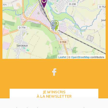
Leaflet
| ©
OpenStreetMap
contributors
JE M’INSCRIS
À LA NEWSLETTER