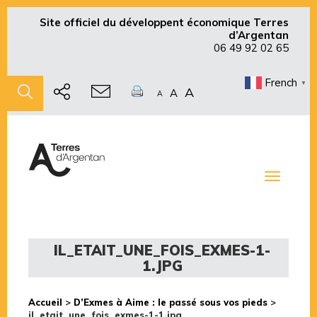
Site officiel du développent économique Terres
d’Argentan
06 49 92 02 65
French
▼
A
A
A
Toggle
navigati
IL_ETAIT_UNE_FOIS_EXMES-1-
1.JPG
Accueil
>
D’Exmes à Aime : le passé sous vos pieds
>
il_etait_une_fois_exmes-1-1.jpg