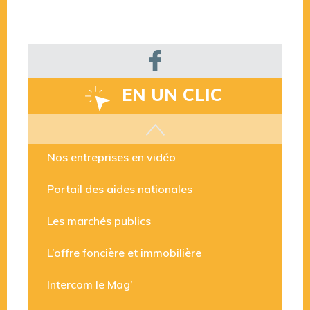
EN UN CLIC
Les aides disponibles
Nos entreprises en vidéo
Portail des aides nationales
Les marchés publics
L’offre foncière et immobilière
Intercom le Mag’