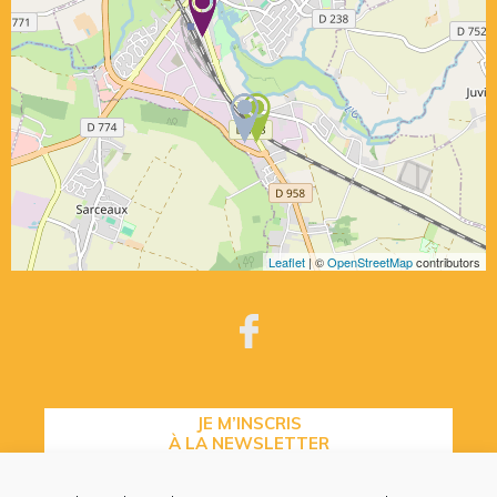
Leaflet
| ©
OpenStreetMap
contributors
JE M’INSCRIS
À LA NEWSLETTER