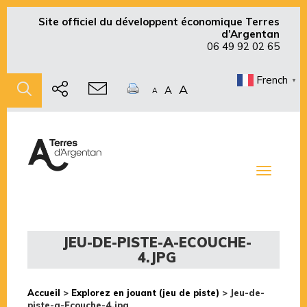
Site officiel du développent économique Terres
d’Argentan
06 49 92 02 65
French
▼
A
A
A
Toggle
navigati
JEU-DE-PISTE-A-ECOUCHE-
4.JPG
Accueil
>
Explorez en jouant (jeu de piste)
>
Jeu-de-
piste-a-Ecouche-4.jpg