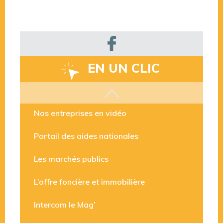
EN UN CLIC
Les aides disponibles
Nos entreprises en vidéo
Portail des aides nationales
Les marchés publics
L’offre foncière et immobilière
Intercom le Mag’