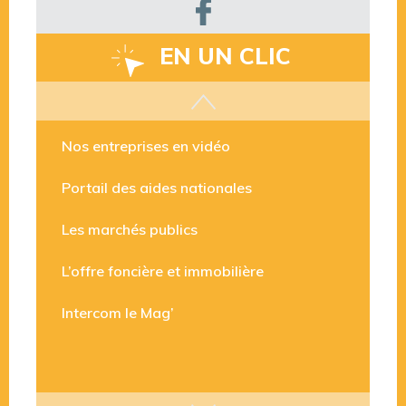
EN UN CLIC
Les aides disponibles
Nos entreprises en vidéo
Portail des aides nationales
Les marchés publics
L’offre foncière et immobilière
Intercom le Mag’