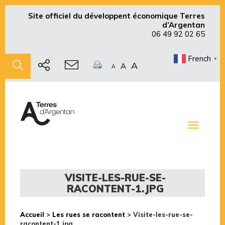
Site officiel du développent économique Terres
d’Argentan
06 49 92 02 65
French
▼
A
A
A
Toggle
navigati
VISITE-LES-RUE-SE-
RACONTENT-1.JPG
Accueil
>
Les rues se racontent
>
Visite-les-rue-se-
racontent-1.jpg