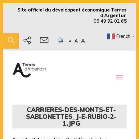
Site officiel du développent économique Terres
d’Argentan
06 49 92 02 65
French
▼
A
A
A
Toggle
navigati
CARRIERES-DES-MONTS-ET-
SABLONETTES_J-E-RUBIO-2-
1.JPG