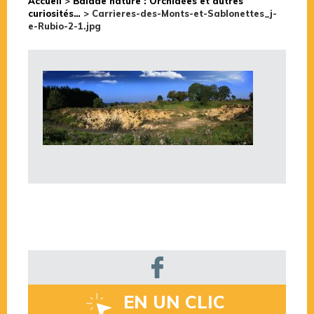
Accueil
>
Balade nature : Orchidées et autres
curiosités…
>
Carrieres-des-Monts-et-Sablonettes_j-
e-Rubio-2-1.jpg
EN UN CLIC