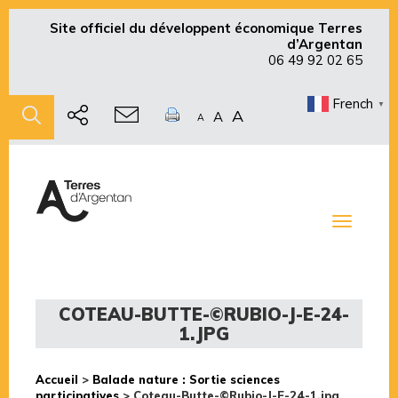
Site officiel du développent économique Terres
d’Argentan
06 49 92 02 65
French
▼
A
A
A
Toggle
navigati
COTEAU-BUTTE-©RUBIO-J-E-24-
1.JPG
Accueil
>
Balade nature : Sortie sciences
participatives
>
Coteau-Butte-©Rubio-J-E-24-1.jpg