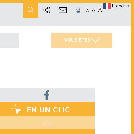
French
▼
A
A
A
VOUS ÊTES
EN UN CLIC
Les aides disponibles