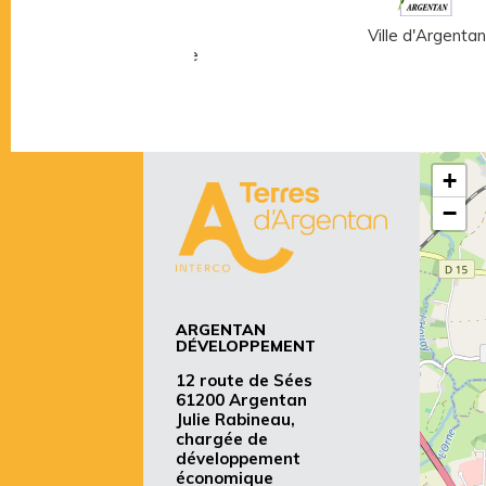
Musée Fernand
Ville d'Argentan
Léger - André Mare
+
−
ARGENTAN
DÉVELOPPEMENT
12 route de Sées
61200 Argentan
Julie Rabineau,
chargée de
développement
économique