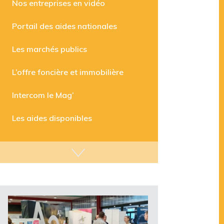
Nos entreprises en vidéo
Portail des aides nationales
Les marchés publics
L’offre foncière et immobilière
Intercom le Mag’