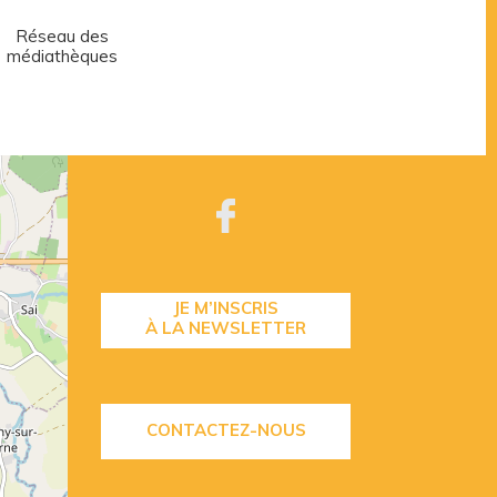
Réseau des
Centre aquatique
médiathèques
JE M’INSCRIS
À LA NEWSLETTER
CONTACTEZ-NOUS