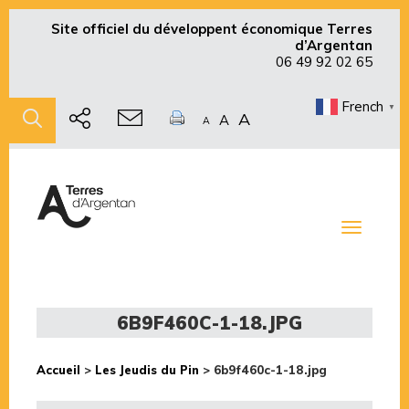
Site officiel du développent économique Terres
d’Argentan
06 49 92 02 65
French
▼
A
A
A
Toggle
navigati
6B9F460C-1-18.JPG
Accueil
>
Les Jeudis du Pin
>
6b9f460c-1-18.jpg