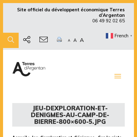
Site officiel du développent économique Terres
d’Argentan
06 49 92 02 65
French
▼
A
A
A
Toggle
navigati
JEU-DEXPLORATION-ET-
DENIGMES-AU-CAMP-DE-
BIERRE-800×600-5.JPG