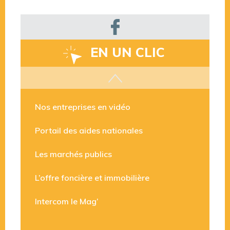
EN UN CLIC
Les aides disponibles
Nos entreprises en vidéo
Portail des aides nationales
Les marchés publics
L’offre foncière et immobilière
Intercom le Mag’