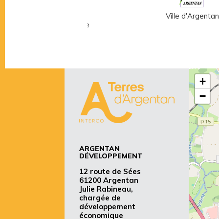
Musée Fernand
Ville d'Argentan
Léger - André Mare
+
−
ARGENTAN
DÉVELOPPEMENT
12 route de Sées
61200 Argentan
Julie Rabineau,
chargée de
développement
économique