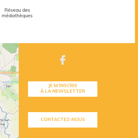
Réseau des
Centre aquatique
médiathèques
JE M’INSCRIS
À LA NEWSLETTER
CONTACTEZ-NOUS