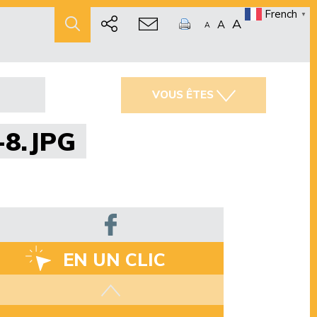
French
▼
A
A
A
VOUS ÊTES
-8.JPG
EN UN CLIC
Les aides disponibles