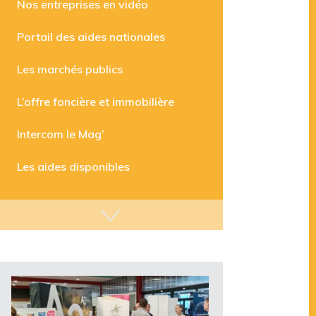
Nos entreprises en vidéo
Portail des aides nationales
Les marchés publics
L’offre foncière et immobilière
Intercom le Mag’