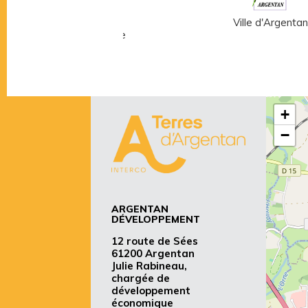
Musée Fernand
Ville d'Argentan
Léger - André Mare
+
−
ARGENTAN
DÉVELOPPEMENT
12 route de Sées
61200 Argentan
Julie Rabineau,
chargée de
développement
économique