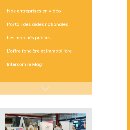
Les aides disponibles
Nos entreprises en vidéo
Portail des aides nationales
Les marchés publics
L’offre foncière et immobilière
Intercom le Mag’