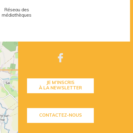
Réseau des
Centre aquatique
médiathèques
JE M’INSCRIS
À LA NEWSLETTER
CONTACTEZ-NOUS