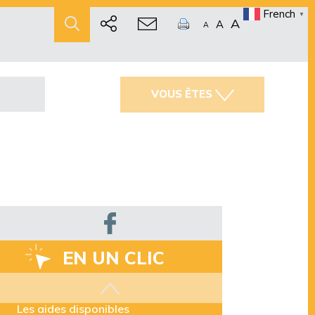
French
▼
A
A
A
VOUS ÊTES
EN UN CLIC