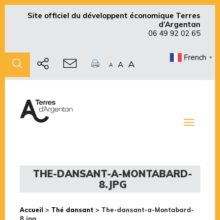
Site officiel du développent économique Terres
d’Argentan
06 49 92 02 65
French
▼
A
A
A
Toggle
navigati
THE-DANSANT-A-MONTABARD-
8.JPG
Accueil
>
Thé dansant
>
The-dansant-a-Montabard-
8.jpg