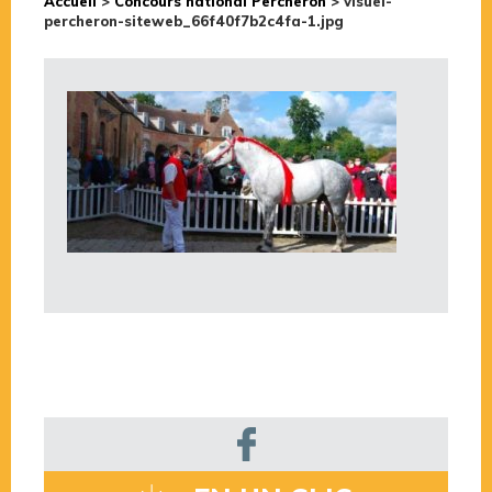
Accueil
>
Concours national Percheron
>
visuel-
percheron-siteweb_66f40f7b2c4fa-1.jpg