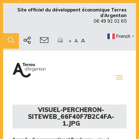
Site officiel du développent économique Terres
d’Argentan
06 49 92 02 65
French
▼
A
A
A
Toggle
navigati
VISUEL-PERCHERON-
SITEWEB_66F40F7B2C4FA-
1.JPG