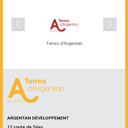
Terres d'Argentan
Rése
ARGENTAN DÉVELOPPEMENT
12 route de Sées