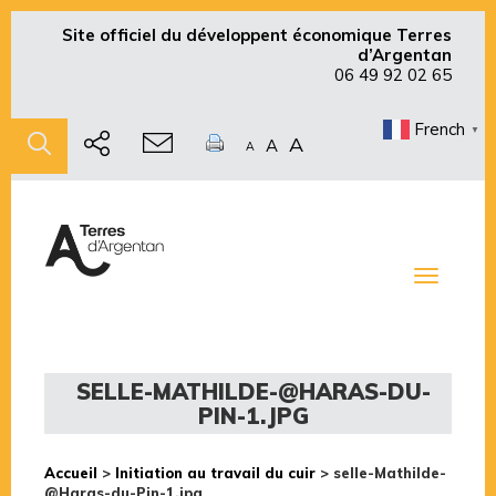
Site officiel du développent économique Terres
d’Argentan
06 49 92 02 65
French
▼
A
A
A
Toggle
navigati
SELLE-MATHILDE-@HARAS-DU-
PIN-1.JPG
Accueil
>
Initiation au travail du cuir
>
selle-Mathilde-
@Haras-du-Pin-1.jpg