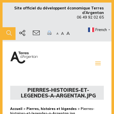
Site officiel du développent économique Terres
d’Argentan
06 49 92 02 65
French
▼
A
A
A
Toggle
navigati
PIERRES-HISTOIRES-ET-
LEGENDES-A-ARGENTAN.JPG
Accueil
>
Pierres, histoires et légendes
>
Pierres-
histoires-et-legendes-a-Argentan.jpg