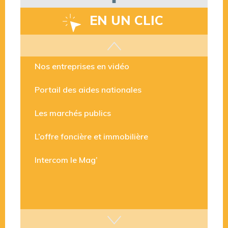
EN UN CLIC
Les aides disponibles
Nos entreprises en vidéo
Portail des aides nationales
Les marchés publics
L’offre foncière et immobilière
Intercom le Mag’