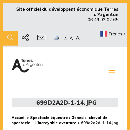
Site officiel du développent économique Terres
d’Argentan
06 49 92 02 65
French
▼
A
A
A
Toggle
navigati
699D2A2D-1-14.JPG
Accueil
>
Spectacle équestre : Genesis, cheval de
spectacle – L’incroyable aventure
>
699d2a2d-1-14.jpg