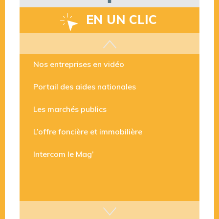
EN UN CLIC
Les aides disponibles
Nos entreprises en vidéo
Portail des aides nationales
Les marchés publics
L’offre foncière et immobilière
Intercom le Mag’