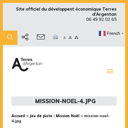
Site officiel du développent économique Terres
d’Argentan
06 49 92 02 65
French
▼
A
A
A
Toggle
navigati
MISSION-NOEL-4.JPG
Accueil
>
Jeu de piste : Mission Noël
>
mission-noel-
4.jpg