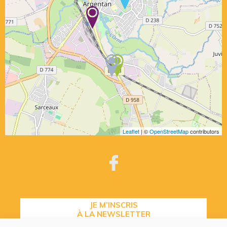
Leaflet
| ©
OpenStreetMap
contributors
JE M’INSCRIS
À LA NEWSLETTER