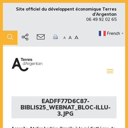
Site officiel du développent économique Terres
d’Argentan
06 49 92 02 65
French
▼
A
A
A
Toggle
navigati
EADFF77D6C87-
BIBLIS25_WEBNAT_BLOC-ILLU-
3.JPG