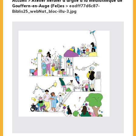
Accueil
>
Atelier herbier d’argile à la médiathèque de
Gouffern-en-Auge (Fel)es
>
eadff77d6c87-
Biblis25_webNat_bloc-illu-3.jpg