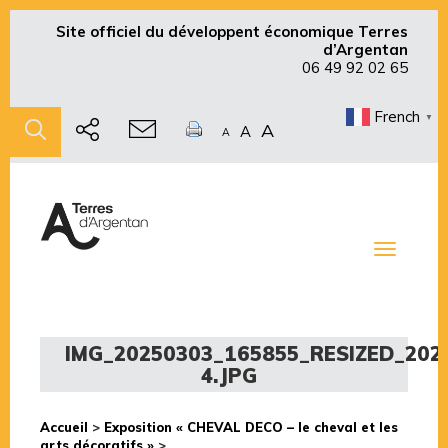
Site officiel du développent économique Terres
d’Argentan
06 49 92 02 65
French
▼
A
A
A
Toggle
navigati
IMG_20250303_165855_RESIZED_202
4.JPG
Accueil
>
Exposition « CHEVAL DECO – le cheval et les
arts décoratifs »
>