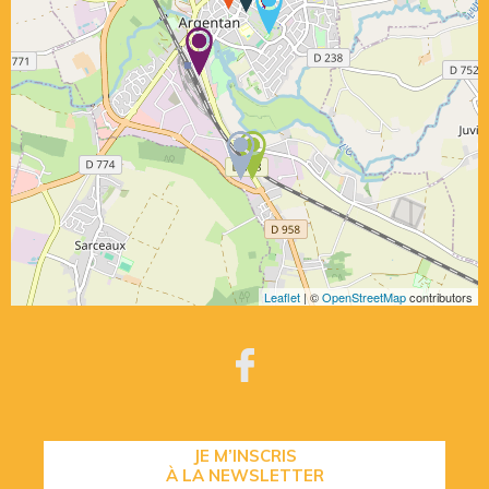
Leaflet
| ©
OpenStreetMap
contributors
JE M’INSCRIS
À LA NEWSLETTER