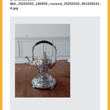
IMG_20250303_165855_resized_20250303_051038151-
4.jpg