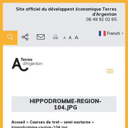
Site officiel du développent économique Terres
d’Argentan
06 49 92 02 65
French
▼
A
A
A
Toggle
navigati
HIPPODROMME-REGION-
104.JPG
Accueil
>
Courses de trot – semi nocturne
>
hippodromme-region-104.jpg