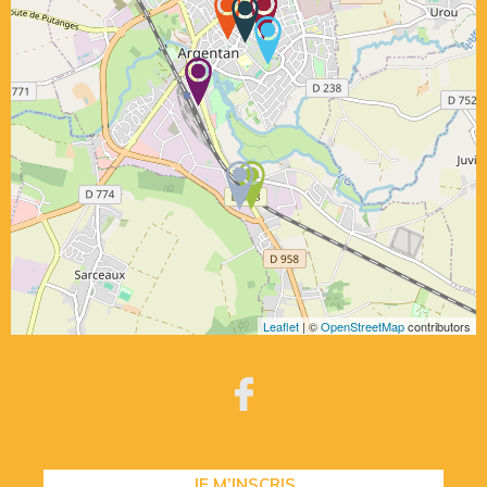
Leaflet
| ©
OpenStreetMap
contributors
JE M’INSCRIS