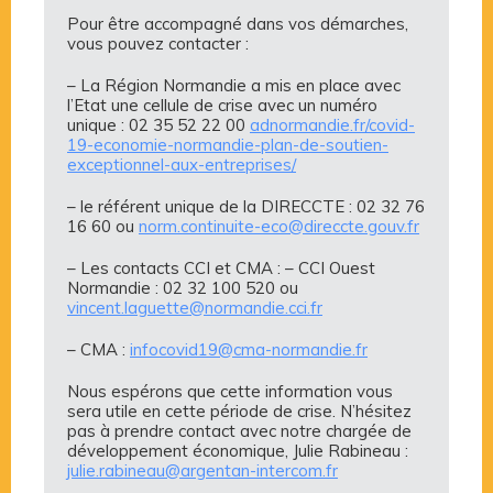
Pour être accompagné dans vos démarches,
vous pouvez contacter :
– La Région Normandie a mis en place avec
l’Etat une cellule de crise avec un numéro
unique : 02 35 52 22 00
adnormandie.fr/covid-
19-economie-normandie-plan-de-soutien-
exceptionnel-aux-entreprises/
– le référent unique de la DIRECCTE : 02 32 76
16 60 ou
norm.continuite-eco@direccte.gouv.fr
– Les contacts CCI et CMA : – CCI Ouest
Normandie : 02 32 100 520 ou
vincent.laguette@normandie.cci.fr
– CMA :
infocovid19@cma-normandie.fr
Nous espérons que cette information vous
sera utile en cette période de crise. N’hésitez
pas à prendre contact avec notre chargée de
développement économique, Julie Rabineau :
julie.rabineau@argentan-intercom.fr