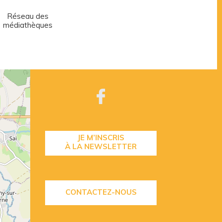
Réseau des
Centre aquatique
médiathèques
JE M’INSCRIS
À LA NEWSLETTER
CONTACTEZ-NOUS