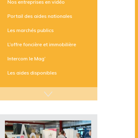
Nos entreprises en vidéo
Portail des aides nationales
Les marchés publics
L’offre foncière et immobilière
Intercom le Mag’