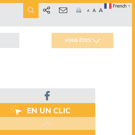
French
▼
A
A
A
VOUS ÊTES
EN UN CLIC
Les aides disponibles