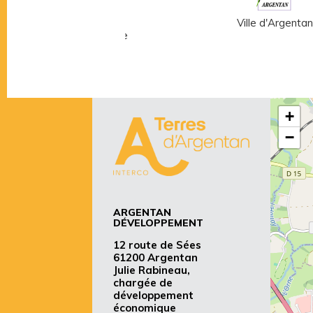
Musée Fernand
Ville d'Argentan
Léger - André Mare
+
−
ARGENTAN
DÉVELOPPEMENT
12 route de Sées
61200 Argentan
Julie Rabineau,
chargée de
développement
économique