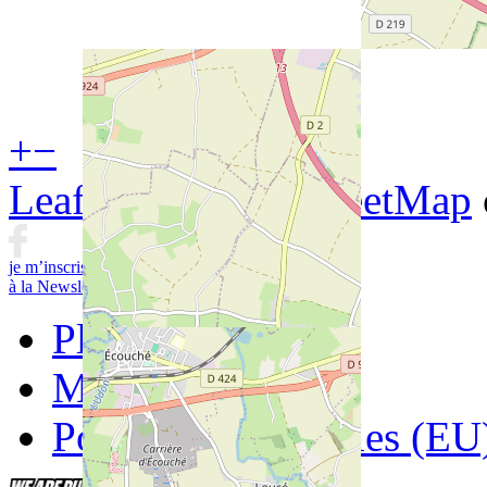
+
−
Leaflet
| ©
OpenStreetMap
je m’inscris
à la Newsletter
Contactez-nous
Plan du site
Mentions légales
Politique de cookies (EU