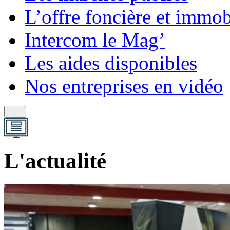
L’offre foncière et immob
Intercom le Mag’
Les aides disponibles
Nos entreprises en vidéo
L'actualité