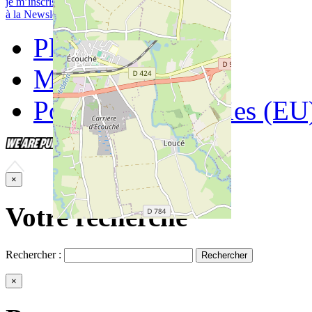
je m’inscris
à la Newsletter
Contactez-nous
Plan du site
Mentions légales
Politique de cookies (EU
×
Votre recherche
Rechercher :
×