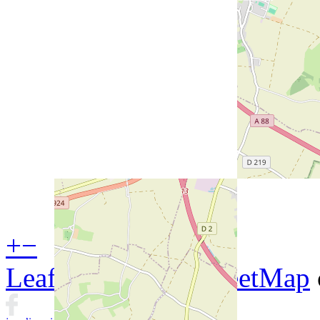
+
−
Leaflet
| ©
OpenStreetMap