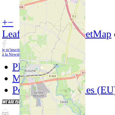
+
−
Leaflet
| ©
OpenStreetMap
je m’inscris
à la Newsletter
Contactez-nous
Plan du site
Mentions légales
Politique de cookies (EU